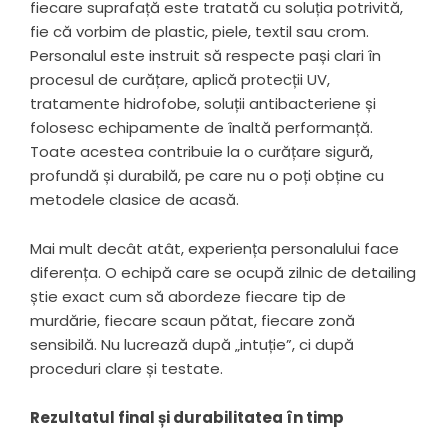
fiecare suprafață este tratată cu soluția potrivită,
fie că vorbim de plastic, piele, textil sau crom.
Personalul este instruit să respecte pași clari în
procesul de curățare, aplică protecții UV,
tratamente hidrofobe, soluții antibacteriene și
folosesc echipamente de înaltă performanță.
Toate acestea contribuie la o curățare sigură,
profundă și durabilă, pe care nu o poți obține cu
metodele clasice de acasă.
Mai mult decât atât, experiența personalului face
diferența
. O echipă care se ocupă zilnic de detailing
știe exact cum să abordeze fiecare tip de
murdărie, fiecare scaun pătat, fiecare zonă
sensibilă. Nu lucrează după „intuție”, ci după
proceduri clare și testate.
Rezultatul final și durabilitatea în timp