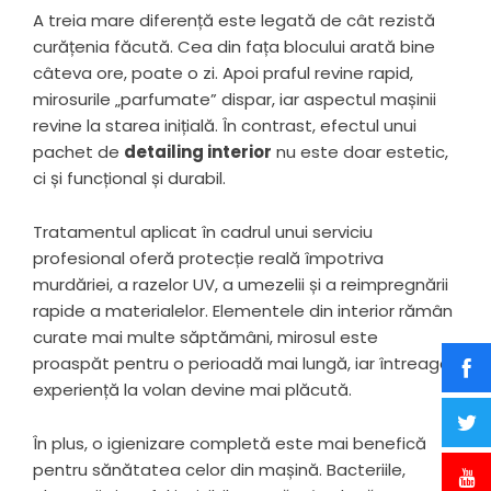
A treia mare diferență este legată de cât rezistă
curățenia făcută. Cea din fața blocului arată bine
câteva ore, poate o zi. Apoi praful revine rapid,
mirosurile „parfumate” dispar, iar aspectul mașinii
revine la starea inițială. În contrast, efectul unui
pachet de
detailing interior
nu este doar estetic,
ci și funcțional și durabil.
Tratamentul aplicat în cadrul unui serviciu
profesional oferă protecție reală împotriva
murdăriei, a razelor UV, a umezelii și a reimpregnării
rapide a materialelor. Elementele din interior rămân
curate mai multe săptămâni, mirosul este
proaspăt pentru o perioadă mai lungă, iar întreaga
experiență la volan devine mai plăcută.
În plus, o igienizare completă este mai benefică
pentru sănătatea celor din mașină. Bacteriile,