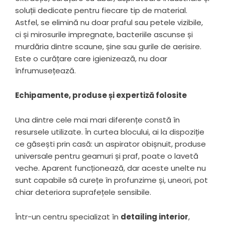
soluții dedicate pentru fiecare tip de material.
Astfel, se elimină nu doar praful sau petele vizibile,
ci și mirosurile impregnate, bacteriile ascunse și
murdăria dintre scaune, șine sau gurile de aerisire.
Este o curățare care igienizează, nu doar
înfrumusețează.
Echipamente, produse și expertiză folosite
Una dintre cele mai mari diferențe constă în
resursele utilizate. În curtea blocului, ai la dispoziție
ce găsești prin casă: un aspirator obișnuit, produse
universale pentru geamuri și praf, poate o lavetă
veche. Aparent funcționează, dar aceste unelte nu
sunt capabile să curețe în profunzime și, uneori, pot
chiar deteriora suprafețele sensibile.
Într-un centru specializat în
detailing interior
,