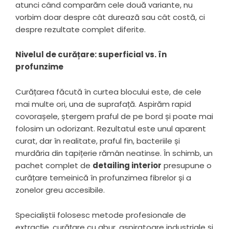
atunci când comparăm cele două variante, nu
vorbim doar despre cât durează sau cât costă, ci
despre rezultate complet diferite.
Nivelul de curățare: superficial vs. în
profunzime
Curățarea făcută în curtea blocului este, de cele
mai multe ori, una de suprafață. Aspirăm rapid
covorașele, ștergem praful de pe bord și poate mai
folosim un odorizant. Rezultatul este unul aparent
curat, dar în realitate, praful fin, bacteriile și
murdăria din tapițerie rămân neatinse. În schimb, un
pachet complet de
detailing interior
presupune o
curățare temeinică în profunzimea fibrelor și a
zonelor greu accesibile.
Specialiștii folosesc metode profesionale de
extracție, curățare cu abur, aspiratoare industriale și